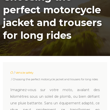
perfect motorcycle
jacket and trousers
for long rides
/
Vehicle safety
/ Choosing the perfect motorcycle jacket and trousers for long rides
Imaginez-vous sur votre moto, avalant des
kilomètres sous un soleil de plomb, ou bien défiant
une pluie battante. Sans un équipement adapté, ce
rêve peut rapidement se transformer en