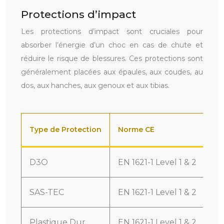
Protections d’impact
Les protections d’impact sont cruciales pour
absorber l’énergie d’un choc en cas de chute et
réduire le risque de blessures. Ces protections sont
généralement placées aux épaules, aux coudes, au
dos, aux hanches, aux genoux et aux tibias.
Type de Protection
Norme CE
Av
D3O
EN 1621-1 Level 1 & 2
So
SAS-TEC
EN 1621-1 Level 1 & 2
Mo
Plastique Dur
EN 1621-1 Level 1 & 2
Of